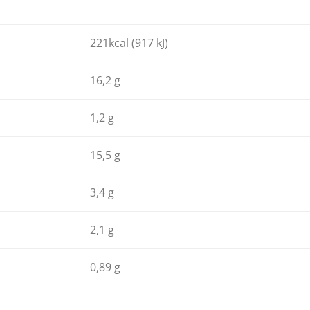
221kcal (917 kJ)
16,2 g
1,2 g
15,5 g
3,4 g
2,1 g
0,89 g