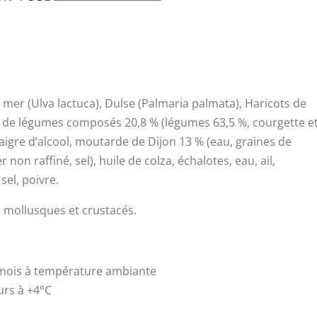
 mer (Ulva lactuca), Dulse (Palmaria palmata), Haricots de
e de légumes composés 20,8 % (légumes 63,5 %, courgette e
aigre d’alcool, moutarde de Dijon 13 % (eau, graines de
 non raffiné, sel), huile de colza, échalotes, eau, ail,
sel, poivre.
, mollusques et crustacés.
mois à température ambiante
urs à +4°C