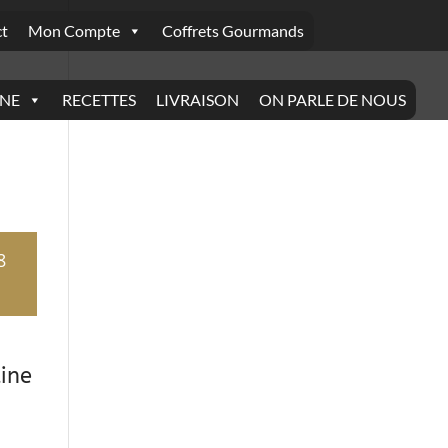
t
Mon Compte
Coffrets Gourmands
INE
RECETTES
LIVRAISON
ON PARLE DE NOUS
8
ine