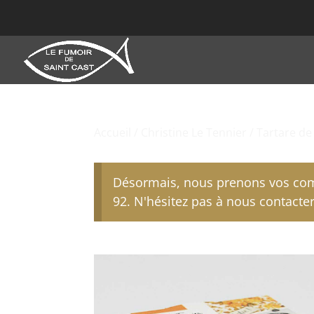
Accueil
/
Christine Le Tennier
/ Tartare de
Désormais, nous prenons vos com
92. N'hésitez pas à nous contacter