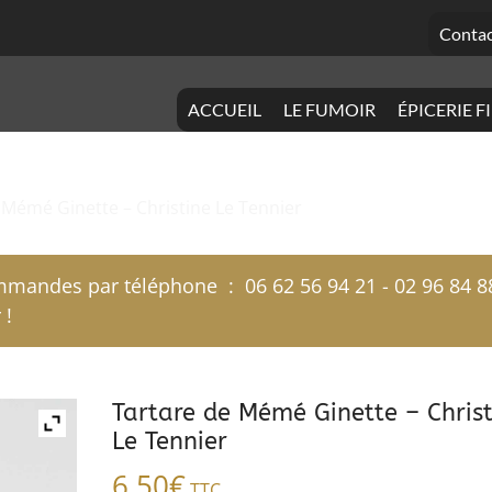
Contac
ACCUEIL
LE FUMOIR
ÉPICERIE F
 Mémé Ginette – Christine Le Tennier
mandes par téléphone : 06 62 56 94 21 - 02 96 84 8
 !
Tartare de Mémé Ginette – Christ
Le Tennier
6,50
€
TTC