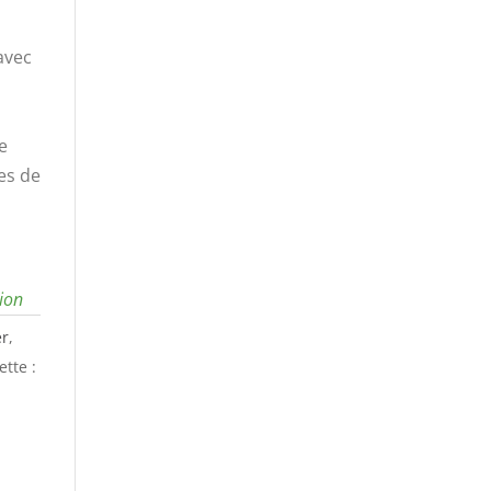
avec
e
es de
tion
er
,
ette :