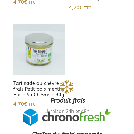
4,70
€
TTC
4,70
€
TTC
Tartinade au chèvre
frais Petit pois menthe
Bio – So Chèvre – 90g
Produit frais
4,70
€
TTC
Livraison 24h et 48h