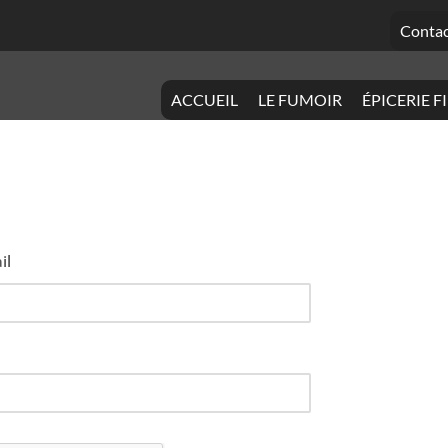
Contac
ACCUEIL
LE FUMOIR
ÉPICERIE F
il