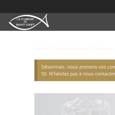
Accueil
/
Produits de la mer
/ Poutargue –
Désormais, nous prenons vos com
92. N'hésitez pas à nous contacter