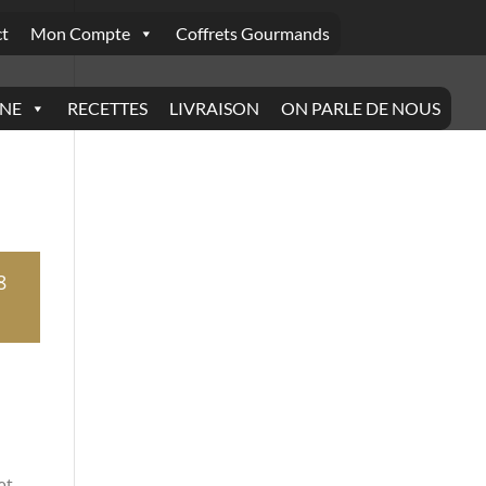
t
Mon Compte
Coffrets Gourmands
INE
RECETTES
LIVRAISON
ON PARLE DE NOUS
8
et,