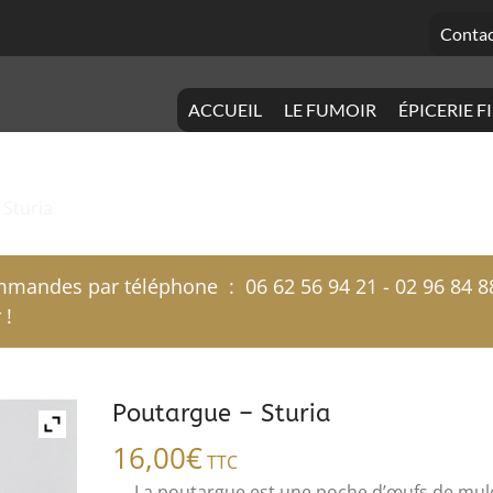
Contac
ACCUEIL
LE FUMOIR
ÉPICERIE F
 Sturia
mandes par téléphone : 06 62 56 94 21 - 02 96 84 8
 !
Poutargue – Sturia
16,00
€
TTC
La poutargue est une poche d’œufs de mul