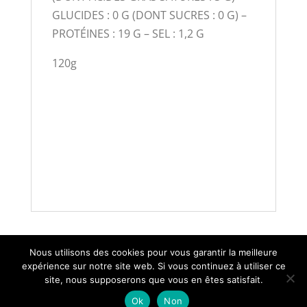
GLUCIDES : 0 G (DONT SUCRES : 0 G) –
PROTÉINES : 19 G – SEL : 1,2 G
120g
Nous utilisons des cookies pour vous garantir la meilleure
C.G.V.
MENTIONS LÉGALES
LIVRAISON
expérience sur notre site web. Si vous continuez à utiliser ce
CONTACT
site, nous supposerons que vous en êtes satisfait.
Ok
Non