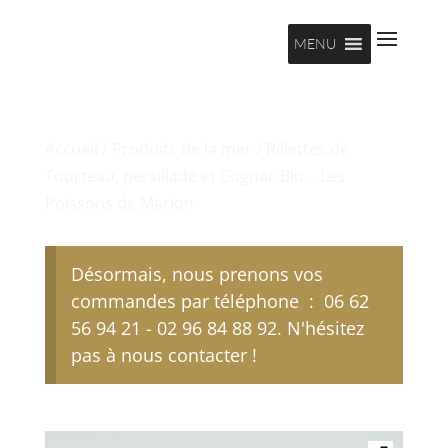
MENU
Accueil
/
Produits de la mer
/ Rillettes de
Tourteau, persillade et Cognac Bio – Les
Poissons de Marion
Désormais, nous prenons vos
commandes par téléphone : 06 62
56 94 21 - 02 96 84 88 92. N'hésitez
pas à nous contacter !