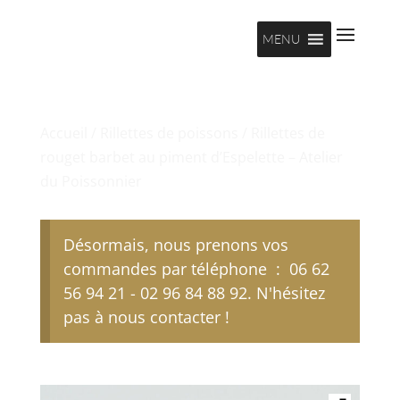
MENU
Accueil
/
Rillettes de poissons
/ Rillettes de
rouget barbet au piment d’Espelette – Atelier
du Poissonnier
Désormais, nous prenons vos
commandes par téléphone : 06 62
56 94 21 - 02 96 84 88 92. N'hésitez
pas à nous contacter !