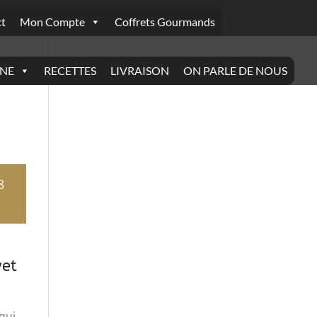
t
Mon Compte
Coffrets Gourmands
INE
RECETTES
LIVRAISON
ON PARLE DE NOUS
8
yet
qui