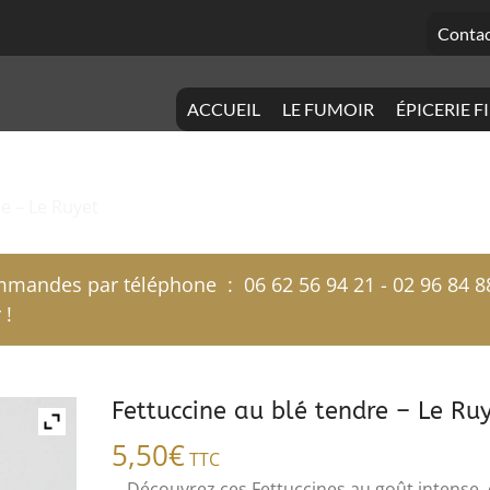
Contac
ACCUEIL
LE FUMOIR
ÉPICERIE F
re – Le Ruyet
mandes par téléphone : 06 62 56 94 21 - 02 96 84 8
 !
Fettuccine au blé tendre – Le Ru
5,50
€
TTC
Découvrez ces Fettuccines au goût intense, 