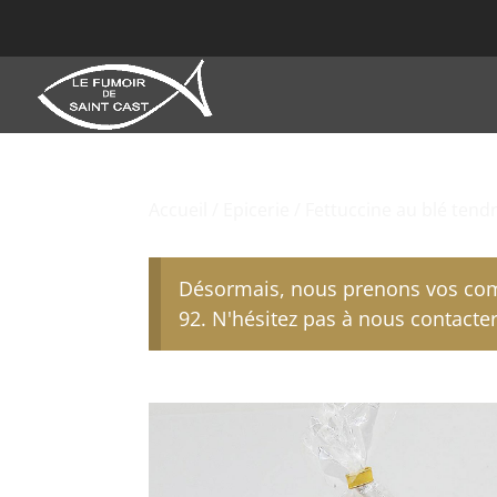
Accueil
/
Epicerie
/ Fettuccine au blé tend
Désormais, nous prenons vos com
92. N'hésitez pas à nous contacter