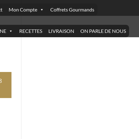
t
Mon Compte
Coffrets Gourmands
INE
RECETTES
LIVRAISON
ON PARLE DE NOUS
8