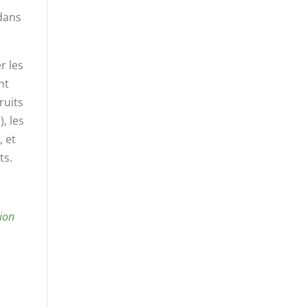
dans
r les
nt
ruits
, les
, et
ts.
tion