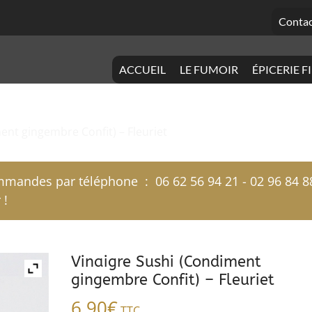
Contac
ACCUEIL
LE FUMOIR
ÉPICERIE F
ent gingembre Confit) – Fleuriet
mandes par téléphone : 06 62 56 94 21 - 02 96 84 8
 !
Vinaigre Sushi (Condiment
gingembre Confit) – Fleuriet
6,90
€
TTC