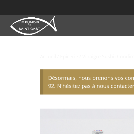
Accueil
/
Epicerie
/ Vinaigre Sushi (Condim
Désormais, nous prenons vos com
92. N'hésitez pas à nous contacter