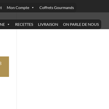
t
Mon Compte
Coffrets Gourmands
INE
RECETTES
LIVRAISON
ON PARLE DE NOUS
8