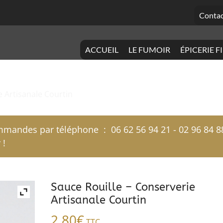
Contac
ACCUEIL
LE FUMOIR
ÉPICERIE F
e Artisanale Courtin
mandes par téléphone : 06 62 56 94 21 - 02 96 84 8
 !
Sauce Rouille – Conserverie
Artisanale Courtin
2,80
€
TTC