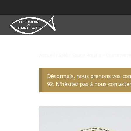
Accueil
/
Salé
/ Sauce Rouille – Conserveri
Désormais, nous prenons vos com
92. N'hésitez pas à nous contacter