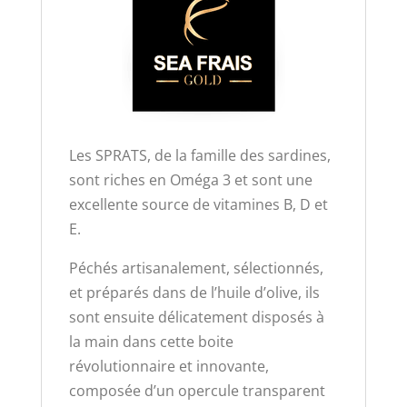
​Les SPRATS, de la famille des sardines,
sont riches en Oméga 3 et sont une
excellente source de vitamines B, D et
E.
Péchés artisanalement, sélectionnés,
et préparés dans de l’huile d’olive, ils
sont ensuite délicatement disposés à
la main dans cette boite
révolutionnaire et innovante,
composée d’un opercule transparent