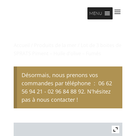
MENU
Accueil
/
Produits de la mer
/ Lot de 3 boites de
SPRATS Piment – Huile d’olive – Fumés
Désormais, nous prenons vos
commandes par téléphone : 06 62
56 94 21 - 02 96 84 88 92. N'hésitez
pas à nous contacter !