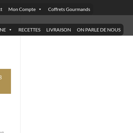
t
Mon Compte
Coffrets Gourmands
INE
RECETTES
LIVRAISON
ON PARLE DE NOUS
8
kg.