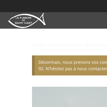
Accueil
/
Salé
/ Gros sel gris – Maison Cha
Désormais, nous prenons vos com
92. N'hésitez pas à nous contacter