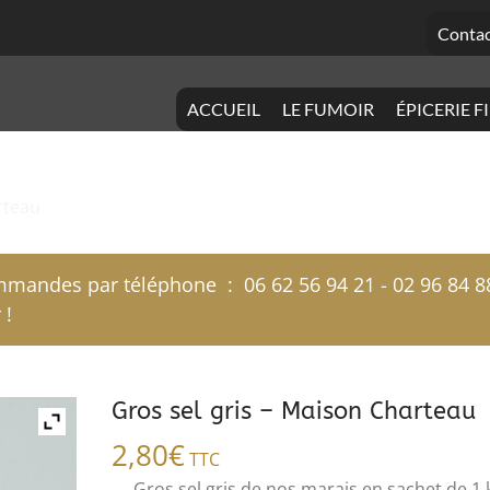
Contac
ACCUEIL
LE FUMOIR
ÉPICERIE F
rteau
mandes par téléphone : 06 62 56 94 21 - 02 96 84 8
 !
Gros sel gris – Maison Charteau
2,80
€
TTC
Gros sel gris de nos marais en sachet de 1 