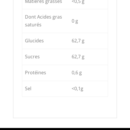
Matières grasses
<0,5 g
Dont Acides gras
0 g
saturés
Glucides
62,7 g
Sucres
62,7 g
Protéines
0,6 g
Sel
<0,1g