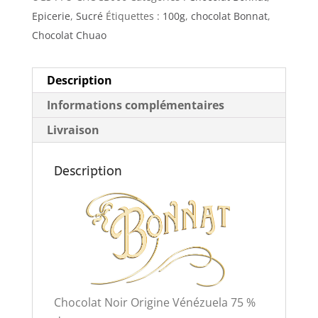
Epicerie
,
Sucré
Étiquettes :
100g
,
chocolat Bonnat
,
Chocolat Chuao
Description
Informations complémentaires
Livraison
Description
Chocolat Noir Origine Vénézuela 75 %