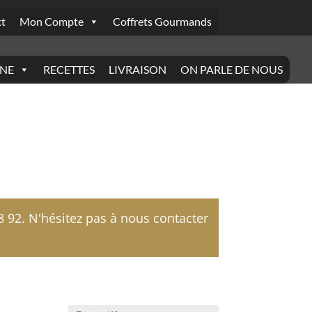
t
Mon Compte
Coffrets Gourmands
INE
RECETTES
LIVRAISON
ON PARLE DE NOUS
92. N'hésitez pas à nous contacter