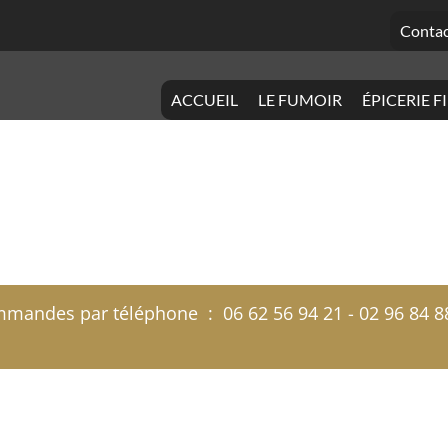
Contac
ACCUEIL
LE FUMOIR
ÉPICERIE F
andes par téléphone : 06 62 56 94 21 - 02 96 84 88 