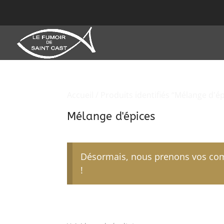
Accueil
/ Produits identifiés “Mélange d'é
Mélange d'épices
Désormais, nous prenons vos comm
!