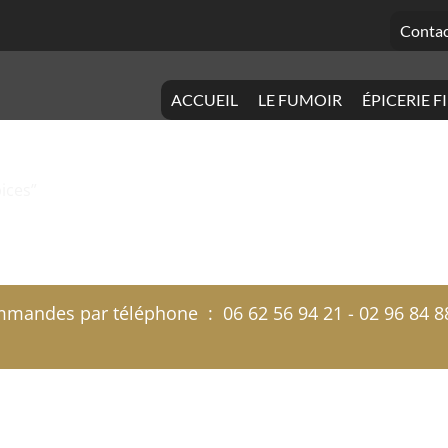
Contac
ACCUEIL
LE FUMOIR
ÉPICERIE F
pices”
andes par téléphone : 06 62 56 94 21 - 02 96 84 88 