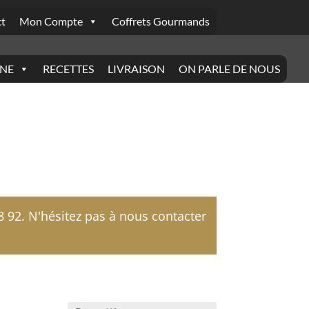
t
Mon Compte
Coffrets Gourmands
INE
RECETTES
LIVRAISON
ON PARLE DE NOUS
92. N'hésitez pas à nous contacter