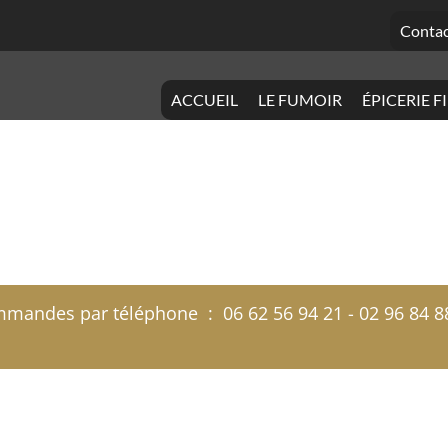
Contac
ACCUEIL
LE FUMOIR
ÉPICERIE F
andes par téléphone : 06 62 56 94 21 - 02 96 84 88 