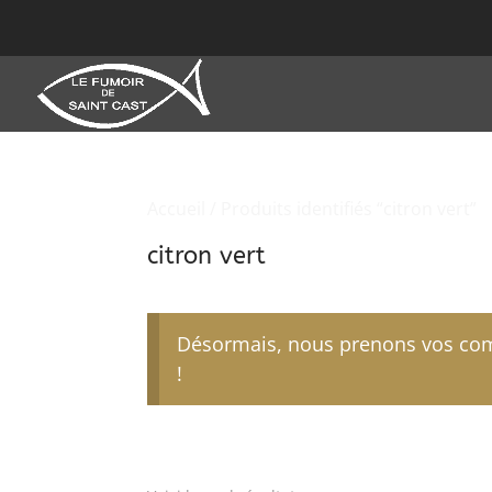
Accueil
/ Produits identifiés “citron vert”
citron vert
Désormais, nous prenons vos comm
!