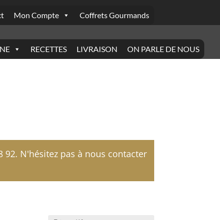
t
Mon Compte
Coffrets Gourmands
INE
RECETTES
LIVRAISON
ON PARLE DE NOUS
92. N'hésitez pas à nous contacter