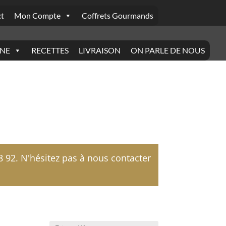
t
Mon Compte
Coffrets Gourmands
INE
RECETTES
LIVRAISON
ON PARLE DE NOUS
92. N'hésitez pas à nous contacter