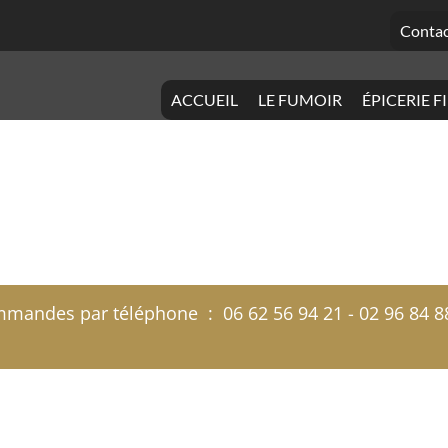
Contac
ACCUEIL
LE FUMOIR
ÉPICERIE F
andes par téléphone : 06 62 56 94 21 - 02 96 84 88 