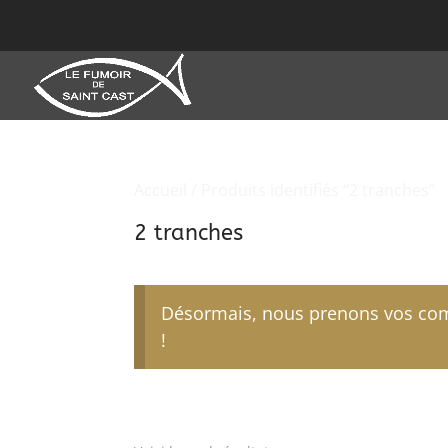
Accueil
/ Produits identifiés “2 tranches”
2 tranches
Désormais, nous prenons vos comm
!